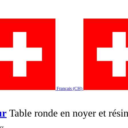
Français (CH)
ur
Table ronde en noyer et rési
xy.