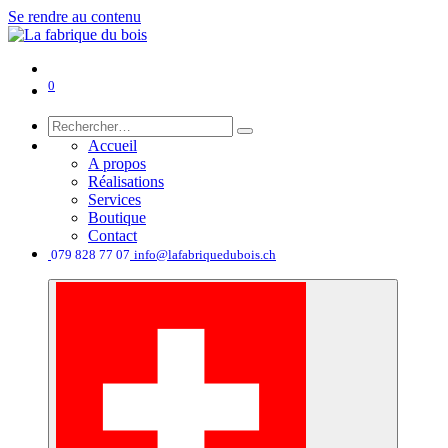
Se rendre au contenu
0
Accueil
A propos
Réalisations
Services
Boutique
Contact
͏
079 828 77 07
info@lafabriquedubois.ch