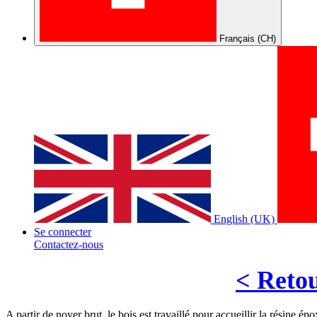
Français (CH)
English (UK)
Se connecter
Contactez-nous
< Reto
A partir de noyer brut, le bois est travaillé pour accueillir la résine épo